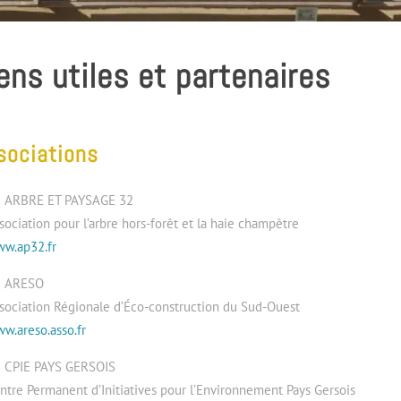
ens utiles et partenaires
sociations
ARBRE ET PAYSAGE 32
sociation pour l’arbre hors-forêt et la haie champêtre
w.ap32.fr
ARESO
sociation Régionale d’Éco-construction du Sud-Ouest
w.areso.asso.fr
CPIE PAYS GERSOIS
ntre Permanent d’Initiatives pour l’Environnement Pays Gersois