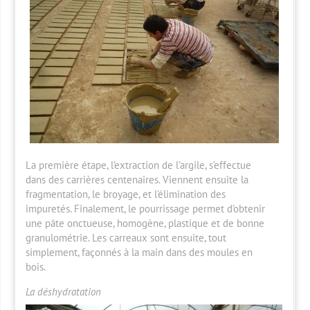
La première étape, l’extraction de l’argile, s’effectue
dans des carrières centenaires. Viennent ensuite la
fragmentation, le broyage, et l’élimination des
impuretés. Finalement, le pourrissage permet d’obtenir
une pâte onctueuse, homogène, plastique et de bonne
granulométrie. Les carreaux sont ensuite, tout
simplement, façonnés à la main dans des moules en
bois.
La déshydratation