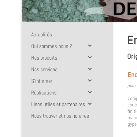
Actualités
En
Qui sommes-nous ?
Ori
Nos produits
Nos services
End
S’informer
pour
Réalisations
Comp
Liens utiles et partenaires
coul
finit
Nous trouver et nos horaires
manu
gypse