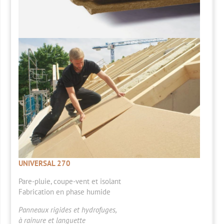
UNIVERSAL 270
Pare-pluie
, coupe-vent et isolant
Fabrication en phase humide
Panneaux rigides et hydrofuges,
à rainure et languette