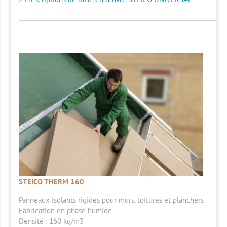
STEICO THERM 160
Panneaux isolants rigides pour murs, toitures et planchers
Fabrication en phase humide
Densité : 160 kg/m3