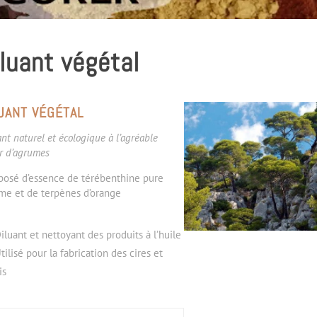
luant végétal
UANT VÉGÉTAL
nt naturel et écologique à l’agréable
r d’agrumes
osé d’essence de térébenthine pure
e et de terpènes d’orange
iluant et nettoyant des produits à l’huile
tilisé pour la fabrication des cires et
is