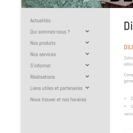
Actualités
Di
Qui sommes-nous ?
Nos produits
DIL
Nos services
Solva
odeu
S’informer
Comp
Réalisations
gemm
Liens utiles et partenaires
D
Nous trouver et nos horaires
U
vern