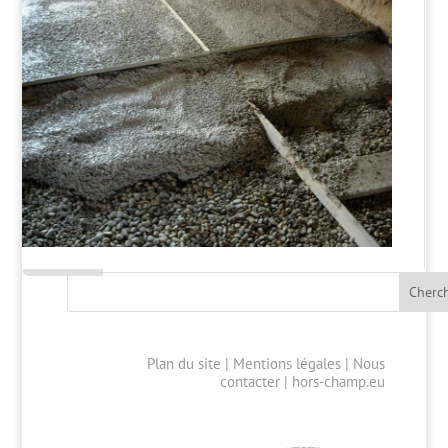
Plan du site
|
Mentions légales
|
Nous
contacter
|
hors-champ.eu