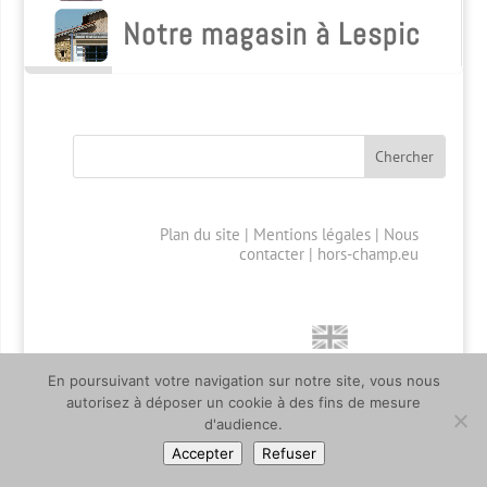
Notre magasin à Lespic
Plan du site
|
Mentions légales
|
Nous
contacter
|
hors-champ.eu
En poursuivant votre navigation sur notre site, vous nous
autorisez à déposer un cookie à des fins de mesure
d'audience.
Accepter
Refuser